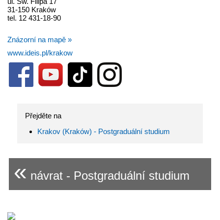
ul. Św. Filipa 17
31-150 Kraków
tel. 12 431-18-90
Znázorní na mapě »
www.ideis.pl/krakow
Přejděte na
Krakov (Kraków) - Postgraduální studium
«
návrat - Postgraduální studium