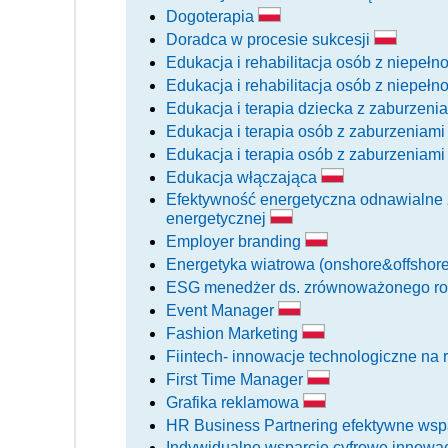
Dogoterapia
Doradca w procesie sukcesji
Edukacja i rehabilitacja osób z niepeł
Edukacja i rehabilitacja osób z niepeł
Edukacja i terapia dziecka z zaburzen
Edukacja i terapia osób z zaburzeniam
Edukacja i terapia osób z zaburzeniam
Edukacja włączająca
Efektywność energetyczna odnawialne źr
energetycznej
Employer branding
Energetyka wiatrowa (onshore&offshor
ESG menedżer ds. zrównoważonego r
Event Manager
Fashion Marketing
Fiintech- innowacje technologiczne na
First Time Manager
Grafika reklamowa
HR Business Partnering efektywne wsp
Indywidualne wsparcie cyfrowe innowac