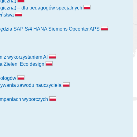
ogiczna)
ogiczna) – dla pedagogów specjalnych
zeństwa
rzędzia SAP S/4 HANA Siemens Opcenter APS
n z wykorzystaniem AI
ra Zieleni Eco design
chologów
nywania zawodu nauczyciela
 kampaniach wyborczych