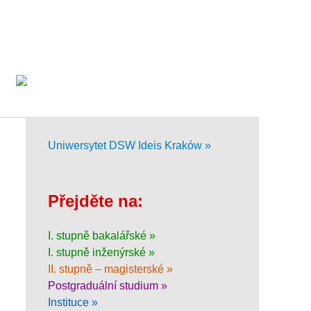
Uniwersytet DSW Ideis Kraków »
Přejděte na:
I. stupně bakalářské »
I. stupně inženýrské »
II. stupně – magisterské »
Postgraduální studium »
Instituce »