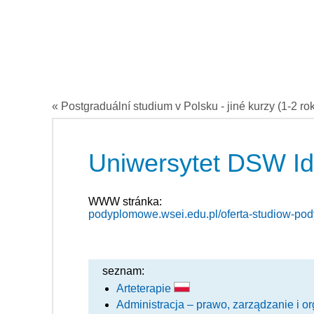
« Postgraduální studium v Polsku - jiné kurzy (1-2 ro
Uniwersytet DSW Id
WWW stránka:
podyplomowe.wsei.edu.pl/oferta-studiow-p
seznam:
Arteterapie
Administracja – prawo, zarządzanie i o