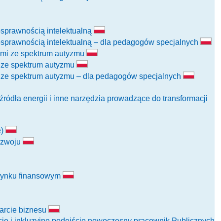
nosprawnością intelektualną
nosprawnością intelektualną – dla pedagogów specjalnych
iami ze spektrum autyzmu
i ze spektrum autyzmu
i ze spektrum autyzmu – dla pedagogów specjalnych
ódła energii i inne narzędzia prowadzące do transformacji
e)
ozwoju
 rynku finansowym
arcie biznesu
je i inkluzyjne podejście nowoczesny pracownik Publicznych