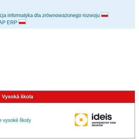
encja informatyka dla zrównoważonego rozwoju
 SAP ERP
Vysoká škola
e vysoké školy