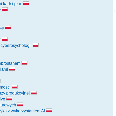
 kadr i płac
e
cji
r
i cyberpsychologii
dobrostanem
ciami
omosci
anży produkcyjnej
tive
ndurowych
tyka z wykorzystaniem AI