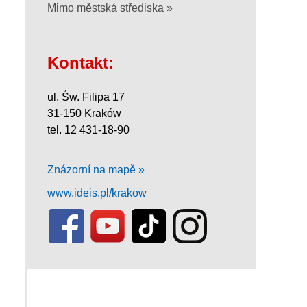
Mimo městská střediska »
Kontakt:
ul. Św. Filipa 17
31-150 Kraków
tel. 12 431-18-90
Znázorní na mapě »
www.ideis.pl/krakow