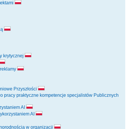
jektami
ią
y krytycznej
i reklamy
eniowe Przyszłości
wo pracy praktyczne kompetencje specjalistów Publicznych
zystaniem AI
wykorzystaniem AI
żnorodnością w organizacji