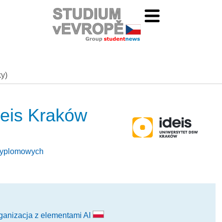
ky)
eis Kraków
odyplomowych
rganizacja z elementami AI