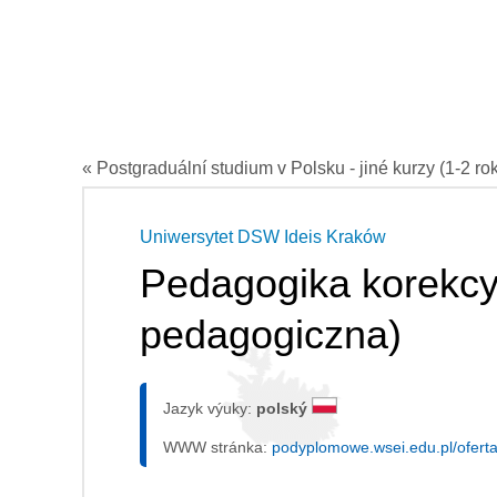
« Postgraduální studium v Polsku - jiné kurzy (1-2 ro
Uniwersytet DSW Ideis Kraków
Pedagogika korekcyj
pedagogiczna)
Jazyk výuky:
polský
WWW stránka:
podyplomowe.wsei.edu.pl/ofert