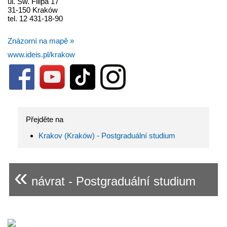
ul. Św. Filipa 17
31-150 Kraków
tel. 12 431-18-90
Znázorní na mapě »
www.ideis.pl/krakow
Přejděte na
Krakov (Kraków) - Postgraduální studium
«
návrat - Postgraduální studium