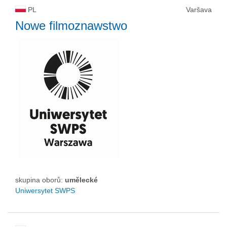
PL
Varšava
Nowe filmoznawstwo
skupina oborů:
umělecké
Uniwersytet SWPS