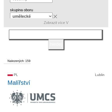
skupina oboru
Zobrazit více V
jazyk
druh vysoké školy
Nalezených: 159
status vysoké školy
PL
Lublin
Malířství