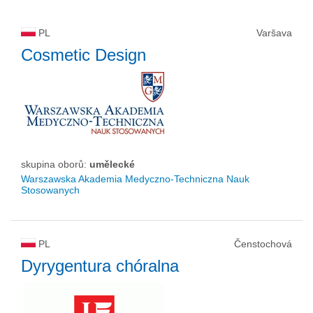
PL
Varšava
Cosmetic Design
skupina oborů:
umělecké
Warszawska Akademia Medyczno-Techniczna Nauk
Stosowanych
PL
Čenstochová
Dyrygentura chóralna