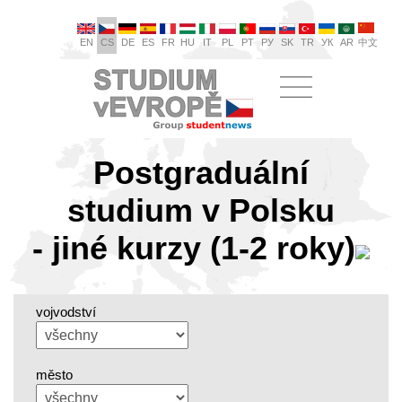
EN
CS
DE
ES
FR
HU
IT
PL
PT
РУ
SK
TR
УК
AR
中文
Postgraduální
studium v Polsku
- jiné kurzy (1-2 roky)
vojvodství
město