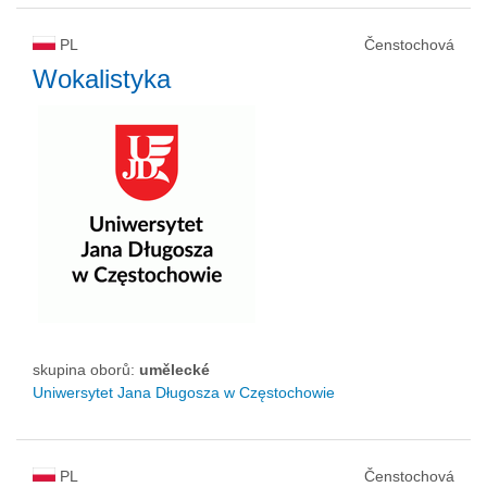
PL
Čenstochová
Wokalistyka
skupina oborů:
umělecké
Uniwersytet Jana Długosza w Częstochowie
PL
Čenstochová