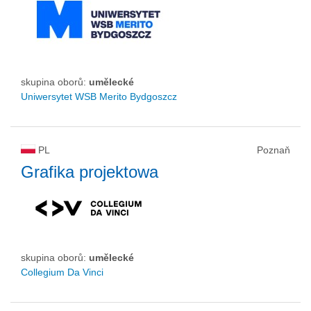
skupina oborů:
umělecké
Uniwersytet WSB Merito Bydgoszcz
PL
Poznaň
Grafika projektowa
skupina oborů:
umělecké
Collegium Da Vinci