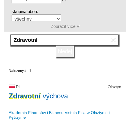
skupina oboru
Zobrazit více V
jazyk
druh vysoké školy
Nalezených: 1
status vysoké školy
PL
Olsztyn
Zdravotní
výchova
Akademia Finansów i Biznesu Vistula Filia w Olsztynie i
Kętrzynie