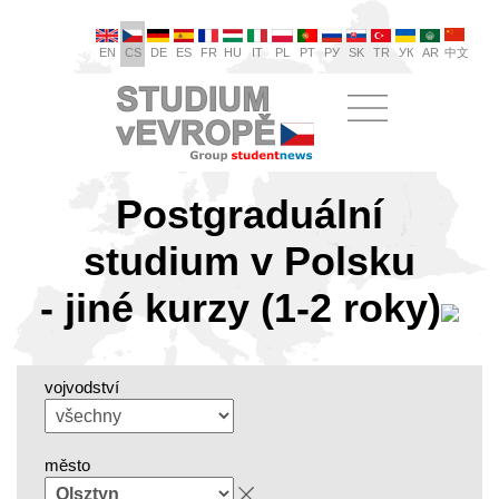
EN
CS
DE
ES
FR
HU
IT
PL
PT
РУ
SK
TR
УК
AR
中文
Postgraduální
studium v Polsku
- jiné kurzy (1-2 roky)
vojvodství
město