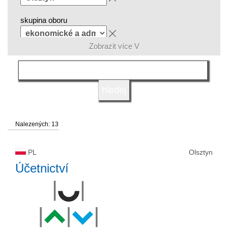
skupina oboru
Zobrazit více V
jazyk
druh vysoké školy
Nalezených: 13
status vysoké školy
PL
Olsztyn
Účetnictví