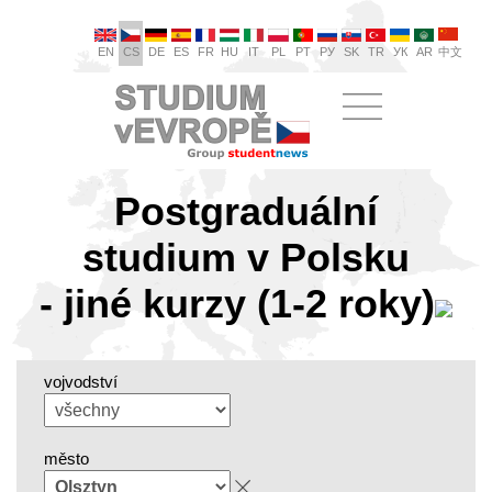
EN
CS
DE
ES
FR
HU
IT
PL
PT
РУ
SK
TR
УК
AR
中文
Postgraduální
studium v Polsku
- jiné kurzy (1-2 roky)
vojvodství
město