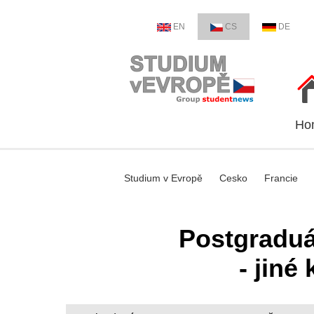
EN
CS
DE
Ho
Studium v Evropě
Cesko
Francie
Postgraduá
- jiné