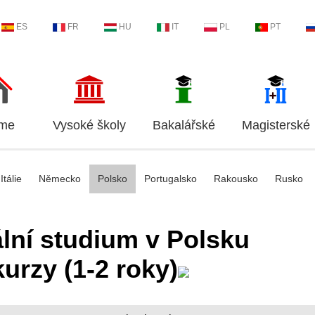
ES
FR
HU
IT
PL
PT
me
Vysoké školy
Bakalářské
Magisterské
Itálie
Německo
Polsko
Portugalsko
Rakousko
Rusko
lní studium v Polsku
 kurzy (1-2 roky)