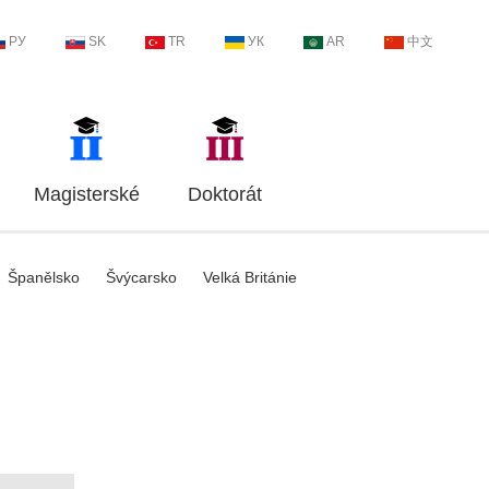
РУ
SK
TR
УК
AR
中文
Magisterské
Doktorát
Španělsko
Švýcarsko
Velká Británie