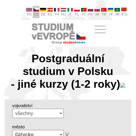
EN
CS
DE
ES
FR
HU
IT
PL
PT
РУ
SK
TR
УК
AR
中文
Postgraduální
studium v Polsku
- jiné kurzy (1-2 roky)
vojvodství
město