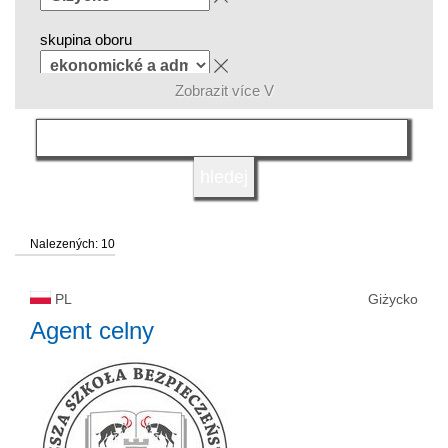
skupina oboru
Zobrazit více V
jazyk
druh vysoké školy
Nalezených: 10
status vysoké školy
PL
Giżycko
Agent celny