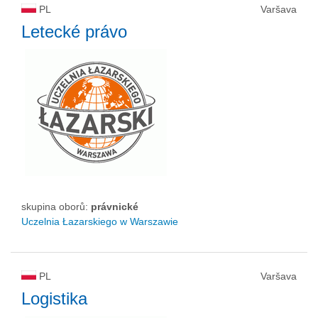
PL
Varšava
Letecké právo
skupina oborů:
právnické
Uczelnia Łazarskiego w Warszawie
PL
Varšava
Logistika