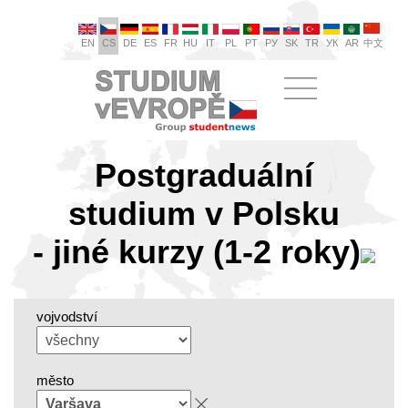
EN
CS
DE
ES
FR
HU
IT
PL
PT
РУ
SK
TR
УК
AR
中文
Postgraduální
studium v Polsku
- jiné kurzy (1-2 roky)
vojvodství
město