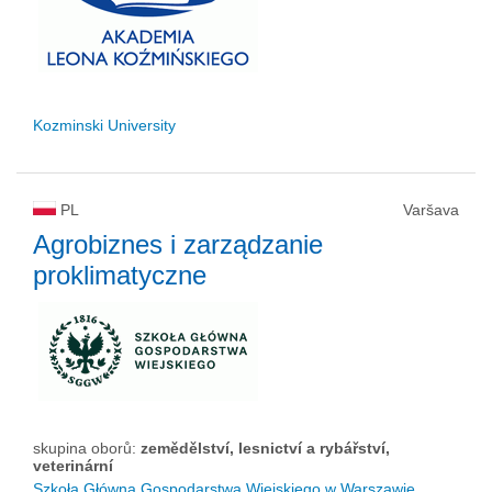
Kozminski University
PL
Varšava
Agrobiznes i zarządzanie
proklimatyczne
skupina oborů:
zemědělství, lesnictví a rybářství,
veterinární
Szkoła Główna Gospodarstwa Wiejskiego w Warszawie