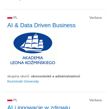
PL
Varšava
AI & Data Driven Business
skupina oborů:
ekonomické a administrativní
Kozminski University
PL
Varšava
AI i innowacje w zdrowiu