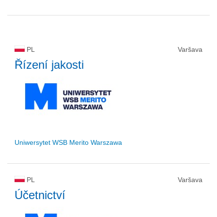
PL
Varšava
Řízení jakosti
Uniwersytet WSB Merito Warszawa
PL
Varšava
Účetnictví