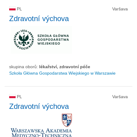
PL
Varšava
Zdravotní výchova
skupina oborů:
lékařství, zdravotní péče
Szkoła Główna Gospodarstwa Wiejskiego w Warszawie
PL
Varšava
Zdravotní výchova