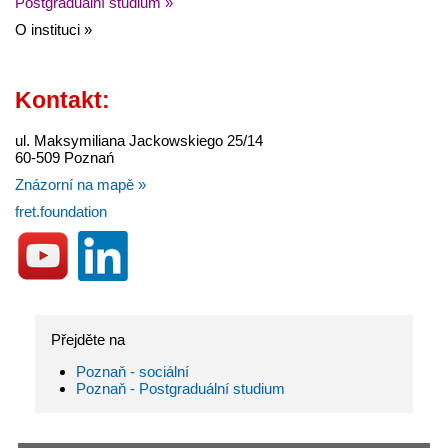
Postgraduální studium »
O instituci »
Kontakt:
ul. Maksymiliana Jackowskiego 25/14
60-509 Poznań
Znázorní na mapě »
fret.foundation
Přejděte na
Poznaň - sociální
Poznaň - Postgraduální studium