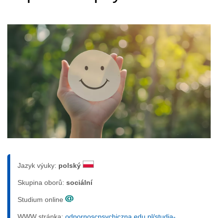
Jazyk výuky:
polský
Skupina oborů:
sociální
Studium online
WWW stránka:
odpornoscpsychiczna.edu.pl/studia-