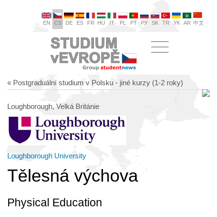
EN
CS
DE
ES
FR
HU
IT
PL
PT
РУ
SK
TR
УК
AR
中文
« Postgraduální studium v Polsku - jiné kurzy (1-2 roky)
Loughborough, Velká Británie
Loughborough University
Tělesná výchova
Physical Education