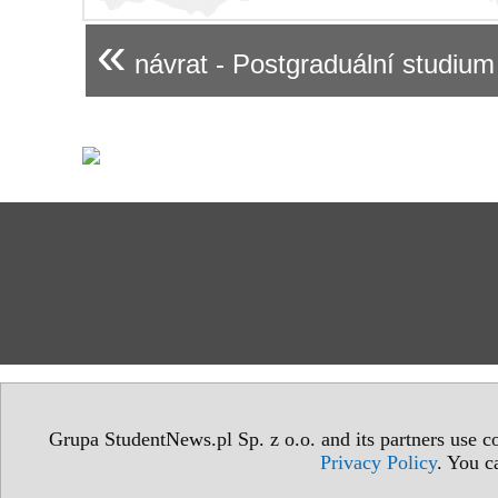
«
návrat - Postgraduální studium
Grupa StudentNews.pl Sp. z o.o. and its partners use co
Privacy Policy
. You c