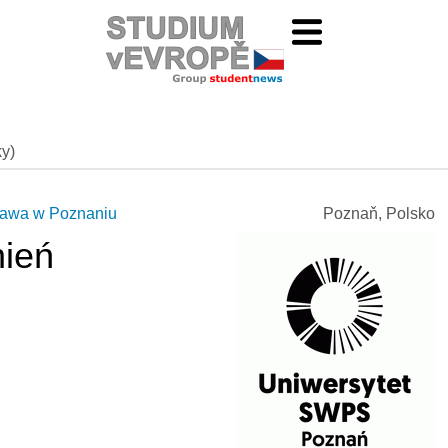
ky)
Prawa w Poznaniu
Poznaň, Polsko
nień