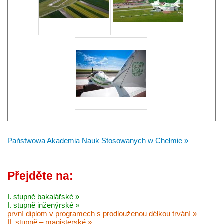
Państwowa Akademia Nauk Stosowanych w Chełmie »
Přejděte na:
I. stupně bakalářské »
I. stupně inženýrské »
první diplom v programech s prodlouženou délkou trvání »
II. stupně – magisterské »