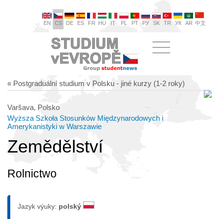
EN
CS
DE
ES
FR
HU
IT
PL
PT
РУ
SK
TR
УК
AR
中文
« Postgraduální studium v Polsku - jiné kurzy (1-2 roky)
Varšava, Polsko
Wyższa Szkoła Stosunków Międzynarodowych i
Amerykanistyki w Warszawie
Zemědělství
Rolnictwo
Jazyk výuky:
polský