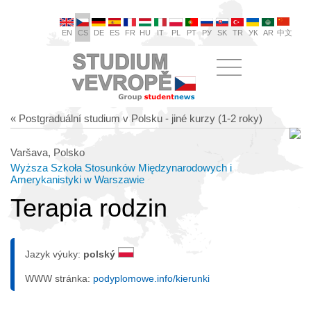
EN
CS
DE
ES
FR
HU
IT
PL
PT
РУ
SK
TR
УК
AR
中文
« Postgraduální studium v Polsku - jiné kurzy (1-2 roky)
Varšava, Polsko
Wyższa Szkoła Stosunków Międzynarodowych i
Amerykanistyki w Warszawie
Terapia rodzin
Jazyk výuky:
polský
WWW stránka:
podyplomowe.info/kierunki