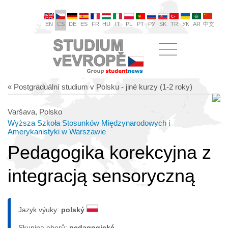
EN
CS
DE
ES
FR
HU
IT
PL
PT
РУ
SK
TR
УК
AR
中文
« Postgraduální studium v Polsku - jiné kurzy (1-2 roky)
Varšava, Polsko
Wyższa Szkoła Stosunków Międzynarodowych i
Amerykanistyki w Warszawie
Pedagogika korekcyjna z
integracją sensoryczną
Jazyk výuky:
polský
Skupina oborů:
pedagogické