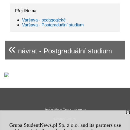
Přejděte na
Varšava - pedagogické
Varšava - Postgraduální studium
«
návrat - Postgraduální studium
StudentNews Group - about us
Privacy Policy
Grupa StudentNews.pl Sp. z o.o. and its partners use