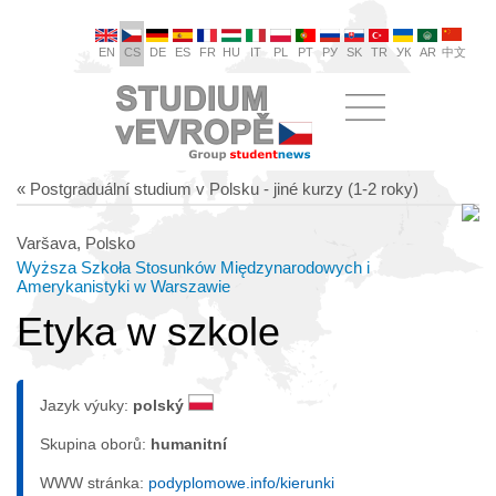
EN
CS
DE
ES
FR
HU
IT
PL
PT
РУ
SK
TR
УК
AR
中文
« Postgraduální studium v Polsku - jiné kurzy (1-2 roky)
Varšava, Polsko
Wyższa Szkoła Stosunków Międzynarodowych i
Amerykanistyki w Warszawie
Etyka w szkole
Jazyk výuky:
polský
Skupina oborů:
humanitní
WWW stránka:
podyplomowe.info/kierunki