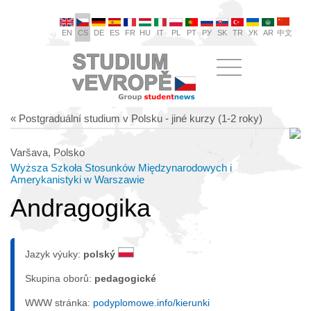
EN
CS
DE
ES
FR
HU
IT
PL
PT
РУ
SK
TR
УК
AR
中文
« Postgraduální studium v Polsku - jiné kurzy (1-2 roky)
Varšava, Polsko
Wyższa Szkoła Stosunków Międzynarodowych i
Amerykanistyki w Warszawie
Andragogika
Jazyk výuky:
polský
Skupina oborů:
pedagogické
WWW stránka:
podyplomowe.info/kierunki