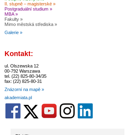
II. stupně – magisterské »
Postgraduální studium »
MBA »
Fakulty »
Mimo městská střediska »
Galerie »
Kontakt:
ul. Olszewska 12
00-792 Warszawa
tel. (22) 825-80-34/35
fax: (22) 825-80-31
Znázorní na mapě »
akademiata.pl