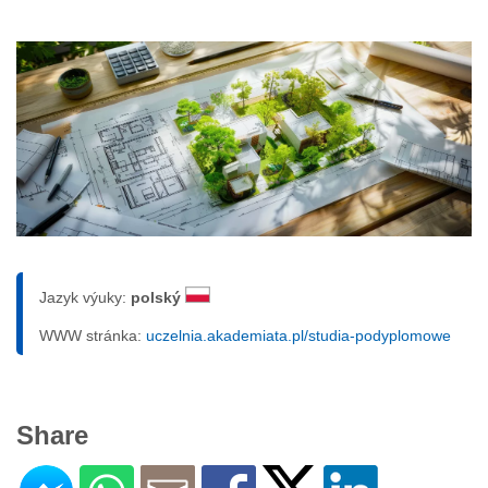
Jazyk výuky:
polský
WWW stránka:
uczelnia.akademiata.pl/studia-podyplomowe
Share