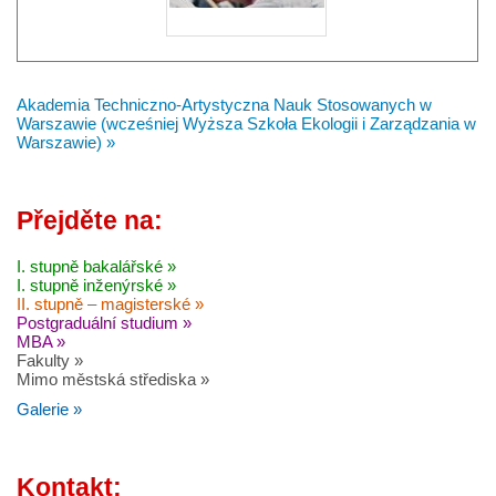
Akademia Techniczno-Artystyczna Nauk Stosowanych w
Warszawie (wcześniej Wyższa Szkoła Ekologii i Zarządzania w
Warszawie) »
Přejděte na:
I. stupně bakalářské »
I. stupně inženýrské »
II. stupně – magisterské »
Postgraduální studium »
MBA »
Fakulty »
Mimo městská střediska »
Galerie »
Kontakt: