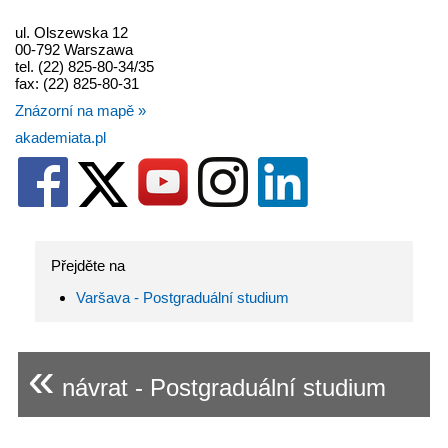
ul. Olszewska 12
00-792 Warszawa
tel. (22) 825-80-34/35
fax: (22) 825-80-31
Znázorní na mapě »
akademiata.pl
Přejděte na
Varšava - Postgraduální studium
«
návrat - Postgraduální studium