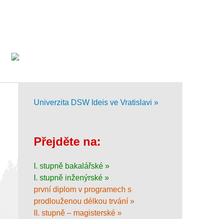
Univerzita DSW Ideis ve Vratislavi »
Přejděte na:
I. stupně bakalářské »
I. stupně inženýrské »
první diplom v programech s
prodlouženou délkou trvání »
II. stupně – magisterské »