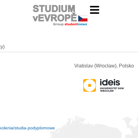
ky)
Vratislav (Wrocław), Polsko
szkolenia/studia-podyplomowe