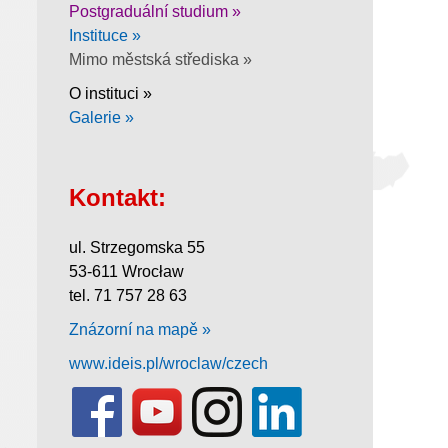
Postgraduální studium »
Instituce »
Mimo městská střediska »
O instituci »
Galerie »
Kontakt:
ul. Strzegomska 55
53-611 Wrocław
tel. 71 757 28 63
Znázorní na mapě »
www.ideis.pl/wroclaw/czech