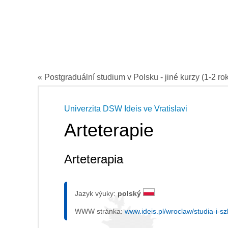
« Postgraduální studium v Polsku - jiné kurzy (1-2 ro
Univerzita DSW Ideis ve Vratislavi
Arteterapie
Arteterapia
Jazyk výuky:
polský
WWW stránka:
www.ideis.pl/wroclaw/studia-i-