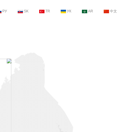
РУ
SK
TR
УК
AR
中文