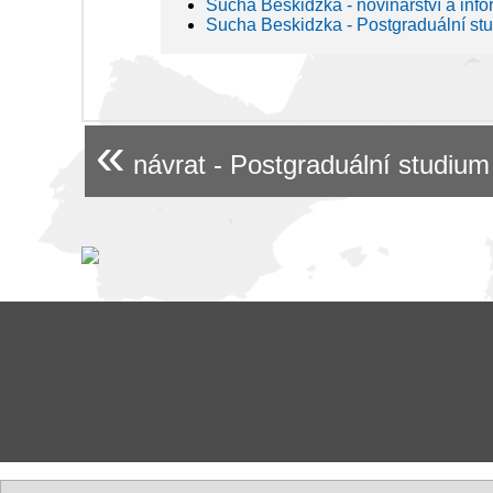
Sucha Beskidzka - novinářství a inf
Sucha Beskidzka - Postgraduální st
«
návrat - Postgraduální studium