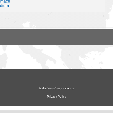
ormace
udium
StudentNews Group - about us
Privacy Policy