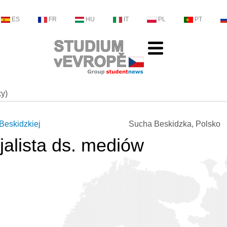
ES
FR
HU
IT
PL
PT
ky)
Beskidzkiej
Sucha Beskidzka, Polsko
jalista ds. mediów