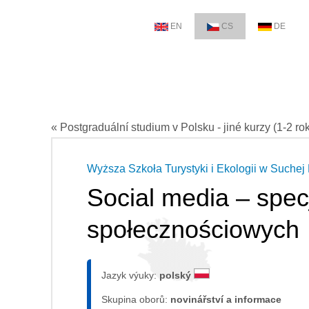
EN
CS
DE
« Postgraduální studium v Polsku - jiné kurzy (1-2 ro
Wyższa Szkoła Turystyki i Ekologii w Suchej 
Social media – spec
społecznościowych
Jazyk výuky:
polský
Skupina oborů:
novinářství a informace