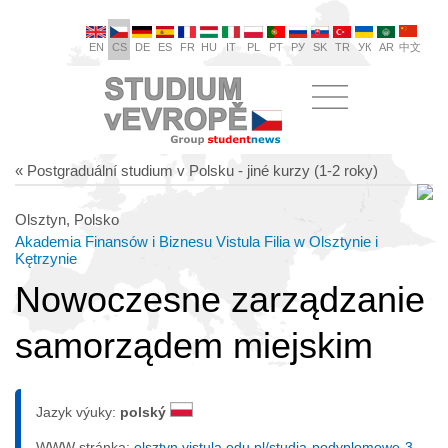
EN
CS
DE
ES
FR
HU
IT
PL
PT
РУ
SK
TR
УК
AR
中文
« Postgraduální studium v Polsku - jiné kurzy (1-2 roky)
Olsztyn, Polsko
Akademia Finansów i Biznesu Vistula Filia w Olsztynie i
Kętrzynie
Nowoczesne zarządzanie
samorządem miejskim
Jazyk výuky:
polský
WWW stránka:
olsztyn.vistula.edu.pl/studia-podyplomowe-3