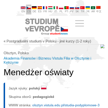
EN
CS
DE
ES
FR
HU
IT
PL
PT
РУ
SK
TR
УК
AR
中文
« Postgraduální studium v Polsku - jiné kurzy (1-2 roky)
Olsztyn, Polsko
Akademia Finansów i Biznesu Vistula Filia w Olsztynie i
Kętrzynie
Menedżer oświaty
Jazyk výuky:
polský
Skupina oborů:
pedagogické
WWW stránka:
olsztyn.vistula.edu.pl/studia-podyplomowe-3