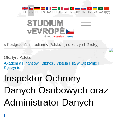
EN
CS
DE
ES
FR
HU
IT
PL
PT
РУ
SK
TR
УК
AR
中文
« Postgraduální studium v Polsku - jiné kurzy (1-2 roky)
Olsztyn, Polsko
Akademia Finansów i Biznesu Vistula Filia w Olsztynie i
Kętrzynie
Inspektor Ochrony
Danych Osobowych oraz
Administrator Danych