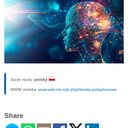
Jazyk výuky:
polský
WWW stránka:
www.wsb-nlu.edu.pl/pl/studia-podyplomowe
Share