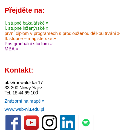
Přejděte na:
I. stupně bakalářské »
I. stupně inženýrské »
první diplom v programech s prodlouženou délkou trvání »
II. stupně – magisterské »
Postgraduální studium »
MBA »
Kontakt:
ul. Grunwaldzka 17
33-300 Nowy Sącz
Tel. 18 44 99 100
Znázorní na mapě »
www.wsb-nlu.edu.pl