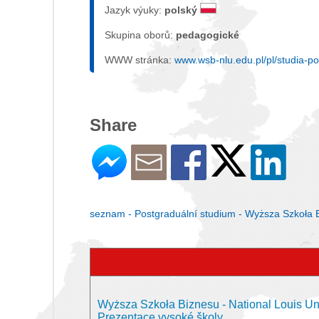
Jazyk výuky:
polský
Skupina oborů:
pedagogické
WWW stránka:
www.wsb-nlu.edu.pl/pl/studia-
Share
seznam - Postgraduální studium - Wyższa Szkoła B
Wyższa Szkoła Biznesu - National Louis U
Prezentace vysoké školy