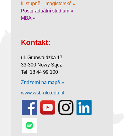
II. stupně – magisterské »
Postgraduální studium »
MBA »
Kontakt:
ul. Grunwaldzka 17
33-300 Nowy Sącz
Tel. 18 44 99 100
Znázorní na mapě »
www.wsb-nlu.edu.pl