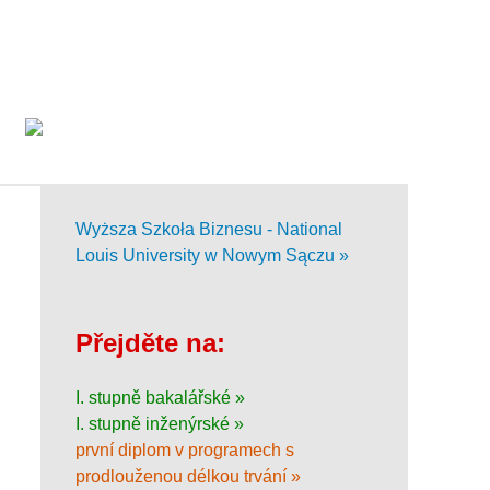
Wyższa Szkoła Biznesu - National
Louis University w Nowym Sączu »
Přejděte na:
I. stupně bakalářské »
I. stupně inženýrské »
první diplom v programech s
prodlouženou délkou trvání »