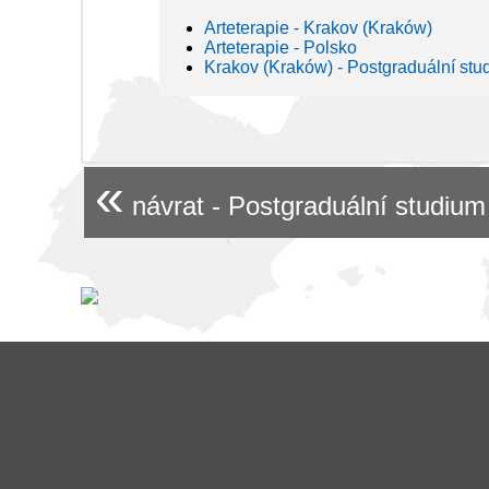
Arteterapie - Krakov (Kraków)
Arteterapie - Polsko
Krakov (Kraków) - Postgraduální stu
«
návrat - Postgraduální studium