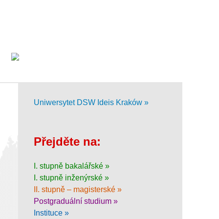
Uniwersytet DSW Ideis Kraków »
Přejděte na:
I. stupně bakalářské »
I. stupně inženýrské »
II. stupně – magisterské »
Postgraduální studium »
Instituce »