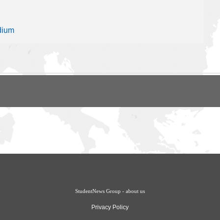
dium
StudentNews Group - about us
Privacy Policy